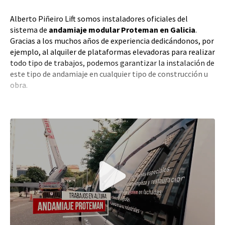
Alberto Piñeiro Lift somos instaladores oficiales del
sistema de
andamiaje modular
Proteman en Galicia
.
Gracias a los muchos años de experiencia dedicándonos, por
ejemplo, al alquiler de plataformas elevadoras para realizar
todo tipo de trabajos, podemos garantizar la instalación de
este tipo de andamiaje en cualquier tipo de construcción u
obra.
Contamos con un equipo de
profesionales altamente
capacitado
para el montaje y alquiler de andamios en
cualquier punto de Galicia. ¡Nos trasladaremos de la manera
más rápida allí a donde nos necesites!
Si buscas una empresa dedicada al alquiler de andamios
Proteman en Galicia, no dudes en ponerte en contacto con
el equipo de Alberto Piñeiro Lift y
solicitar un presupuesto
para el montaje de este tipo de sistema.