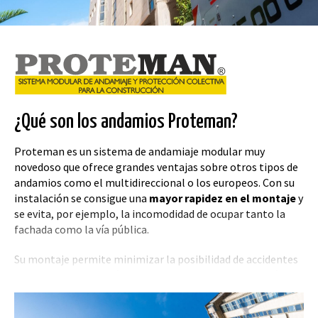
¿Qué son los andamios Proteman?
Proteman es un sistema de andamiaje modular muy
novedoso que ofrece grandes ventajas sobre otros tipos de
andamios como el multidireccional o los europeos. Con su
instalación se consigue una
mayor rapidez en el montaje
y
se evita, por ejemplo, la incomodidad de ocupar tanto la
fachada como la vía pública.
Su montaje permite minimizar la posibilidad de accidentes
tanto en su instalación como en su posterior utilización.
Además, facilita la optimización en los tiempos de
ejecución,
reduciendo los costes
para la empresa que